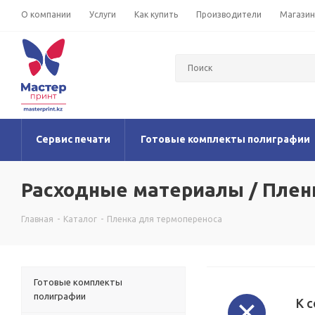
О компании
Услуги
Как купить
Производители
Магази
Сервис печати
Готовые комплекты полиграфии
Расходные материалы / Плен
Главная
-
Каталог
-
Пленка для термопереноса
Готовые комплекты
полиграфии
К 