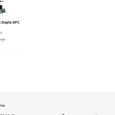
Duplo DFC
ичии
кты